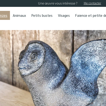
Une œuvre vous intéresse ?
Me contacter
onzes
Animaux
Petits bustes
Visages
Faïence et petite 