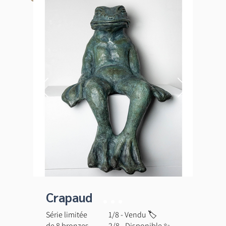
Crapaud
Série limitée
1/8 - Vendu 🏷️
de 8 bronzes
2/8 - Disponible ✨